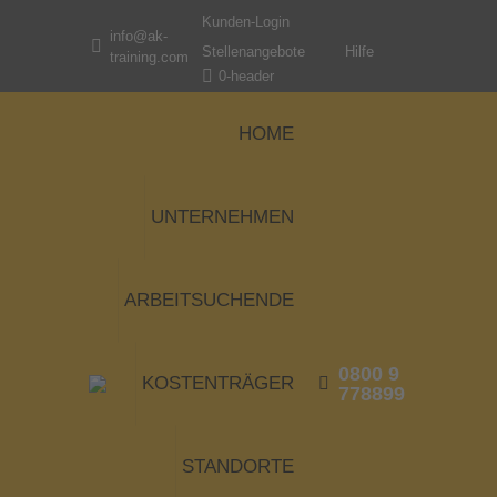
Kunden-Login
info@ak-
Stellenangebote
Hilfe
training.com
0-header
HOME
UNTERNEHMEN
ARBEITSUCHENDE
0800 9
KOSTENTRÄGER
778899
STANDORTE