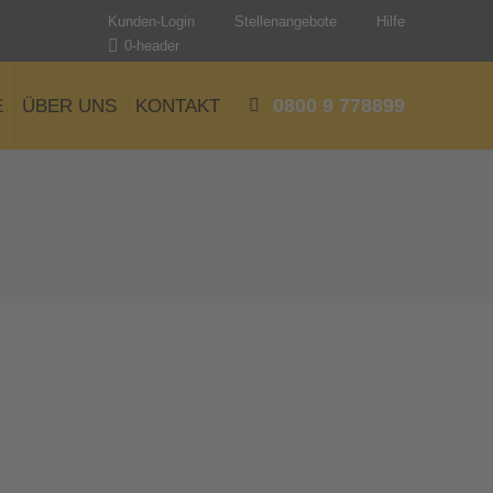
Kunden-Login
Stellenangebote
Hilfe
0-header
0800 9 778899
E
ÜBER UNS
KONTAKT