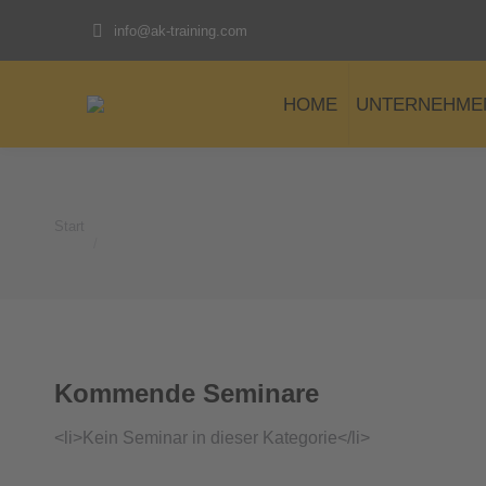
info@ak-training.com
HOME
UNTERNEHME
Start
Sie befinden sich hier:
Kommende Seminare
<li>Kein Seminar in dieser Kategorie</li>