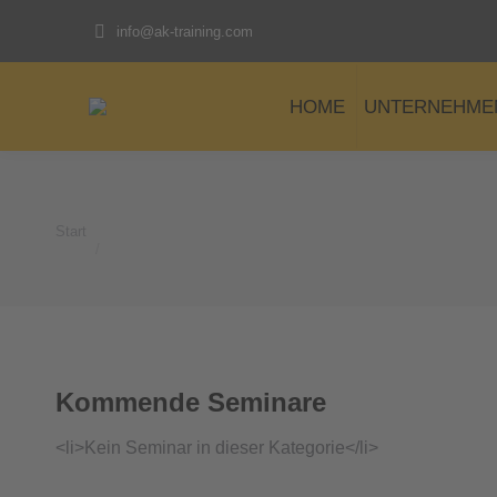
info@ak-training.com
HOME
UNTERNEHME
Start
Sie befinden sich hier:
Kommende Seminare
<li>Kein Seminar in dieser Kategorie</li>