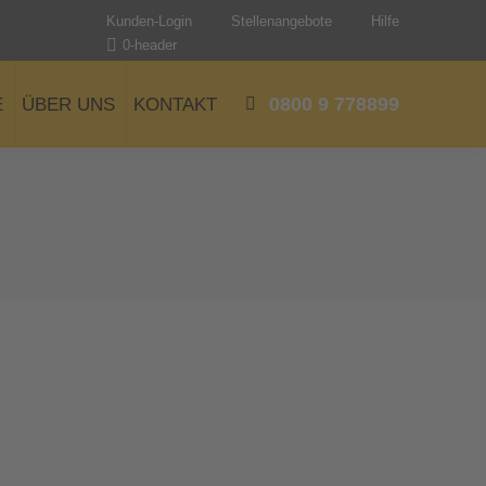
Kunden-Login
Stellenangebote
Hilfe
0-header
0800 9 778899
E
ÜBER UNS
KONTAKT