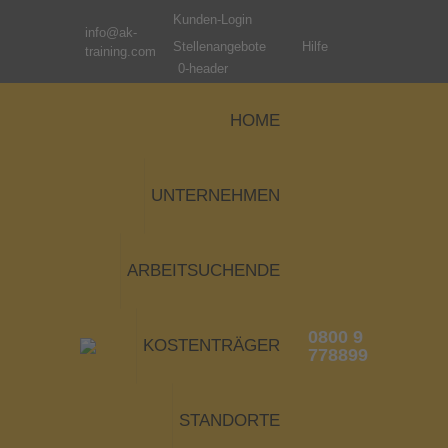
Kunden-Login
info@ak-
Stellenangebote
Hilfe
training.com
0-header
HOME
UNTERNEHMEN
ARBEITSUCHENDE
0800 9
KOSTENTRÄGER
778899
STANDORTE