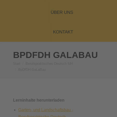
ÜBER UNS
KONTAKT
BPDFDH GALABAU
Start
Berufspraktisches Deutsch fdH
Sie befinden sich hier:
BpDfDH GaLaBau
Lerninhalte herunterladen
Garten- und Landschaftsbau -
Berufspraktische Deutsch