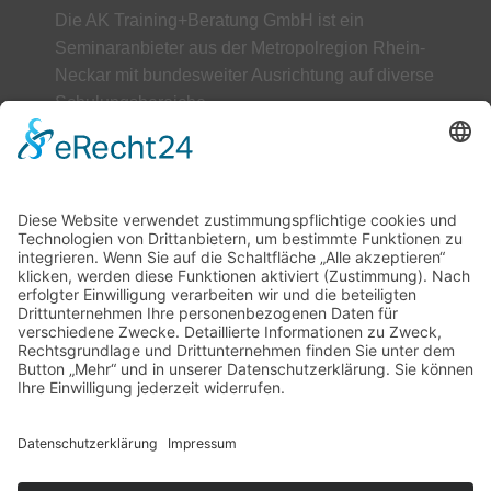
Die AK Training+Beratung GmbH ist ein
Seminaranbieter aus der Metropolregion Rhein-
Neckar mit bundesweiter Ausrichtung auf diverse
Schulungsbereiche.
ÜBER UNS
AGB
Datenschutz
Impressum
Unser Leitbild
Downloads
Kontakt
Hilfe