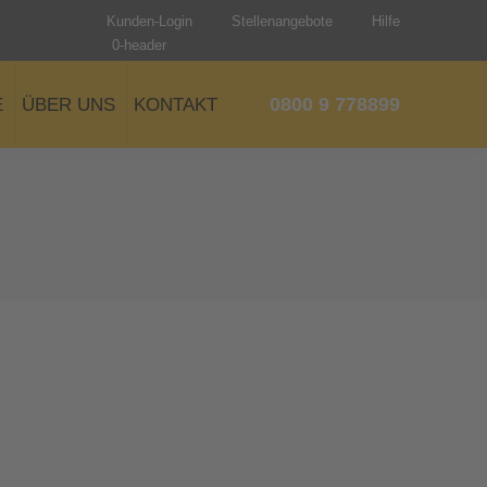
Kunden-Login
Stellenangebote
Hilfe
0-header
0800 9 778899
E
ÜBER UNS
KONTAKT