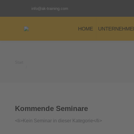
info@ak-training.com
HOME
UNTERNEHME
Start
Sie befinden sich hier:
Kommende Seminare
<li>Kein Seminar in dieser Kategorie</li>